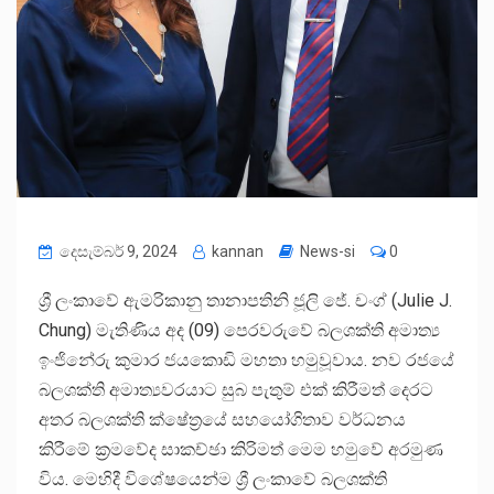
දෙසැම්බර් 9, 2024
kannan
News-si
0
ශ්‍රී ලංකාවේ ඇමරිකානු තානාපතිනි ජූලි ජේ. චංග් (Julie J.
Chung) මැතිණිය අද (09) පෙරවරුවේ බලශක්ති අමාත්‍ය
ඉංජිනේරු කුමාර ජයකොඩි මහතා හමුවූවාය. නව රජයේ
බලශක්ති අමාත්‍යවරයාට සුබ පැතුම් එක් කිරීමත් දෙරට
අතර බලශක්ති ක්ෂේත්‍රයේ සහයෝගිතාව වර්ධනය
කිරීමේ ක්‍රමවේද සාකච්ඡා කිරිමත් මෙම හමුවේ අරමුණ
විය. මෙහිදී විශේෂයෙන්ම ශ්‍රී ලංකාවේ බලශක්ති