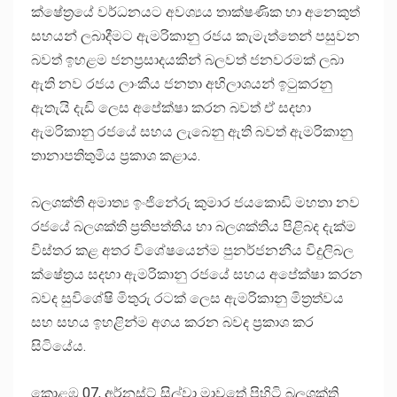
ක්ෂේත්‍රයේ වර්ධනයට අවශ්‍යය තාක්ෂණික හා අනෙකුත්
සහයන් ලබාදීමට ඇමරිකානු රජය කැමැත්තෙන් පසුවන
බවත් ඉහළම ජනප්‍රසාදයකින් බලවත් ජනවරමක් ලබා
ඇති නව රජය ලාංකීය ජනතා අභිලාශයන් ඉටුකරනු
ඇතැයි දැඩි ලෙස අපේක්ෂා කරන බවත් ඒ සදහා
ඇමරිකානු රජයේ සහය ලැබෙනු ඇති බවත් ඇමරිකානු
තානාපතිතුමිය ප්‍රකාශ කළාය.
බලශක්ති අමාත්‍ය ඉංජිනේරු කුමාර ජයකොඩි මහතා නව
රජයේ බලශක්ති ප්‍රතිපත්තිය හා බලශක්තිය පිළිබද දැක්ම
විස්තර කළ අතර විශේෂයෙන්ම පුනර්ජනනීය විදුලිබල
ක්ෂේත්‍රය සදහා ඇමරිකානු රජයේ සහය අපේක්ෂා කරන
බවද සුවිශේෂි මිතුරු රටක් ලෙස ඇමරිකානු මිත්‍රත්වය
සහ සහය ඉහළින්ම අගය කරන බවද ප්‍රකාශ කර
සිටියේය.
කොළඹ 07, අර්නස්ට් සිල්වා මාවතේ පිහිටි බලශක්ති