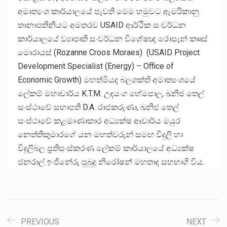
අමාත්‍යංශ කාර්යාලයේ පැවති මෙම හමුවට ඇමරිකානු
තානාපතිනියට අමතරව USAID ආර්ථික සංවර්ධන
කාර්යාලයේ ව්‍යාපෘති සංවර්ධන විශේෂඥ රොසෑන් කෘෘස්
මොරායස් (Rozanne Croos Moraes) (USAID Project
Development Specialist (Energy) – Office of
Economic Growth) මහත්මියද බලශක්ති අමාත්‍යංශයේ
ලේකම් මහාචාර්ය K.T.M. උදයංග හේමපාල, ඛනිජ තෙල්
සංස්ථාවේ සභාපති D.A. රාජකරුණා, ඛනිජ තෙල්
සංස්ථාවේ කළමාණාකාර අධ්‍යක්ෂ ආචාර්ය මයුර
නෙත්තිකුමාරගේ යන මහත්වරුන් සමඟ විදුලි හා
විදුලිබල ප්‍රතිසංස්කරණ ලේකම් කාර්යාලයේ අධ්‍යක්ෂ
ජනරාල් ඉංජිනේරු පුබුදු නිරෝෂන් මහතාද සහභාගි විය.
PREVIOUS
NEXT