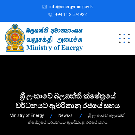
info@energymin.gov.lk
+94 11 2 574922
ශ්‍රී ලංකාවේ බලශක්ති ක්ෂේත්‍රයේ
වර්ධනයට ඇමරිකානු රජයේ සහය
Ministry of Energy
News-si
ශ්‍රී ලංකාවේ බලශක්ති
ක්ෂේත්‍රයේ වර්ධනයට ඇමරිකානු රජයේ සහය