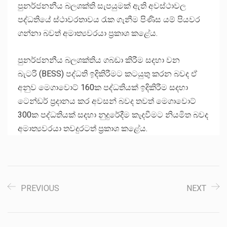
පුනර්ජනනීය බලශක්ති සැපයුමක් ඇති අවස්ථාවල
පද්ධතියේ ස්ථාවරතාවය රැක ගැනීම පිණිස යම් පියවර
ගන්නා බවත් අමාත්‍යවරයා ප්‍රකාශ කළේය.
පුනර්ජනනීය බලශක්තිය ගබඩා කිරීම සදහා වන
බැටරි (BESS) පද්ධති ඉදිකිරීමට කටයුතු කරන බවද ඒ
අනුව මෙගාවොට් 160ක පද්ධතියක් ඉදිකිරීම සදහා
ටෙන්ඩර් ප්‍රදානය කර අවසන් බවද තවත් මෙගාවොට්
300ක පද්ධතියක් සදහා නුදුරේදීම කැදවීමට නියමිත බවද
අමාත්‍යවරයා තවදුරටත් ප්‍රකාශ කළේය.
PREVIOUS
NEXT