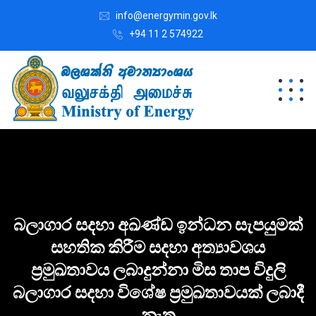
info@energymin.gov.lk
+94 11 2 574922
බලාගාර සදහා අඛණ්ඩ ඉන්ධන සැපයුමක්
සහතික කිරීම සදහා අත්‍යාවශය
ප්‍රමුඛතාවය ලබාදුන්නා මිස තාප විදුලි
බලාගාර සදහා විශේෂ ප්‍රමුඛතාවයක් ලබාදී
නැත