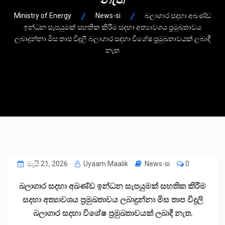
Ministry of Energy
News-si
බලාගාර සදහා අඛණ්ඩ
ඉන්ධන සැපයුමක් සහතික කිරීම සදහා අත්‍යාවශය ප්‍රමුඛතාවය
ලබාදුන්නා මිස තාප විදුලි බලාගාර සදහා විශේෂ ප්‍රමුඛතාවයක් ලබාදී
නැත
මැයි 21, 2026
Uyaam Maalik
News-si
0
බලාගාර සදහා අඛණ්ඩ ඉන්ධන සැපයුමක් සහතික කිරීම
සදහා අත්‍යාවශය ප්‍රමුඛතාවය ලබාදුන්නා මිස තාප විදුලි
බලාගාර සදහා විශේෂ ප්‍රමුඛතාවයක් ලබාදී නැත.