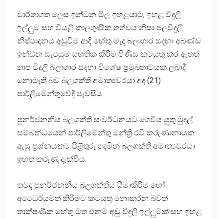
වාර්තාගත ලෙස ඉන්ධන මිල ඉහළයාම, ඉහළ විදුලි
ඉල්ලුම සහ වියළි කාලගුණික තත්වය නිසා ජලවිදුලි
නිෂ්පාදනය අඩුවීම ආදී හේතු මැද බලාගාර සදහා අඛණ්ඩ
ඉන්ධන සැපයුම සහතික කිරීම පිණිස කටයුතු කර ඇතත්
තාප විදුලි බලාගාර සදහා විශේෂ ප්‍රමුඛතාවයක් ලබාදී
නොමැති බව බලශක්ති අමාත්‍යවරයා අද (21)
පාර්ලිමේන්තුවේදී පැවසීය.
පුනර්ජනනීය බලශක්ති සංවර්ධනයට ගෙවිය යුතු මුදල්
සම්බන්ධයෙන් පාර්ලිමේන්තු මන්ත්‍රී රවී කරුණානායක
ඇසූ ප්‍රශ්නයකට පිළිතුරු දෙමින් බලශක්ති අමාත්‍යවරයා
ඉහත කරුණු දැක්වීය.
තවද පුනර්ජනනීය බලශක්තිය සීමාකිරීම හෝ
අධෛර්යමත් කිරීමට කටයුතු නොකරන බවත්
තාක්ෂණික හේතු මත එනම් අඩු විදුලි ඉල්ලුමක් සහ ඉහළ