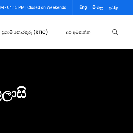
AM - 04.15 PM | Closed on Weekends
Eng
සිංහල
தமிழ்
ප්‍රගාමි තොරතුරු (RTIC)
අප අමතන්න
ුලාසි