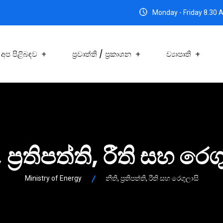
Monday - Friday 8.30 
අප පිළිබඳව
ප්‍රවෘත්ති / ප්‍රකාශන
ව්‍යාපෘති
, ප්‍රතිපත්ති, රීති සහ රෙග
Ministry of Energy
නීති, ප්‍රතිපත්ති, රීති සහ රෙගුලාසි