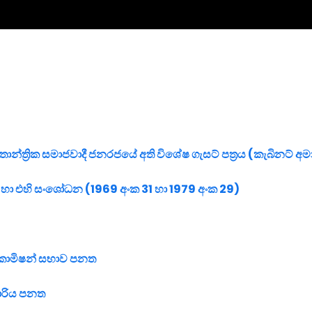
ාතාන්ත්‍රික සමාජවාදී ජනරජයේ අති විශේෂ ගැසට් පත්‍රය (කැබිනට් අමාත්‍
ත හා එහි සංශෝධන
(1969 අංක 31 හා 1979 අංක 29)
 කොමිෂන් සභාව පනත
ිකාරිය පනත