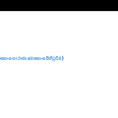
යාංශ හා රාජ්‍ය අමාත්‍යාංශ පිහිටුවීම)