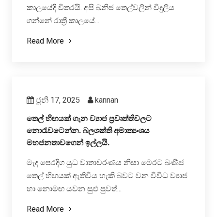
කාලයේදී විතරයි. අපි ඛනිජ තෙල්වලින් විදුලිය
ගන්නේ රාත්‍රී කාලයේ...
Read More
ජූනි 17, 2025
kannan
තෙල් හිඟයක් ගැන ව්‍යාජ ප්‍රවෘත්තිවලට
නොරැවටෙන්න. බලශක්ති අමාත්‍යංශය
මහජනතාවගෙන් ඉල්ලයි.
මැද පෙරදිග යුධ වාතාවරණය නිසා මෙරට ඛණිජ
තෙල් හිඟයක් ‍ඇතිවිය හැකි බවට වන විවිධ ව්‍යාජ
හා නොමඟ යවන සුළු පුවත්...
Read More