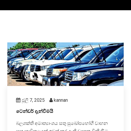
ජූලි 7, 2025
kannan
ටෙන්ඩර් දැන්වීමයි
බලශක්ති අමාත්‍යාංශය සතු සුඛෝපභෝගී වාහන