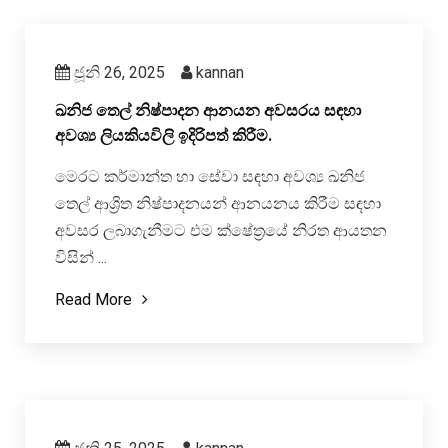
ජූනි 26, 2025
kannan
ඛනිජ තෙල් නිෂ්පාදන ආනයන අවසරය සඳහා
අවශ්‍ය ලියකියවිලි ඉදිරිපත් කිරීම.
මෙරට කර්මාන්ත හා සේවා සඳහා අවශ්‍ය ඛනිජ
තෙල් ආශ්‍රිත නිෂ්පාදනයන් ආනයනය කිරීම සඳහා
අවසර ලබාගැනීමට එම ක්ෂේත්‍රයේ නිරත ආයතන
විසින් ...
Read More