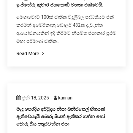
ඉංජිනේරු කුමාර ජයකොඩි මහතා එක්වෙයි.
මෙගාවොට් 100ක් ජාතික විදුලිබල පද්ධතියට එක්
කරමින් අමෙරිකානු ඩොලර් 432ක දැවැන්ත
ආයෝජනයකින් ඉදි කිරීමට නියමිත එයාකාර ප්‍රථම
මහා පරිමාණ ජාතික...
Read More
ජූනි 18, 2025
kannan
මැද පෙරදිග අර්බුදය නිසා ඛනිජතෙල් හිගයක්
ඇතිවේයැයි බොරු බියක් ඇතිකර ගන්න හෝ
බොරු බිය පතුරවන්න එපා