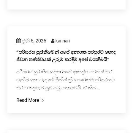
ජූනි 5, 2025
kannan
“පරිසරය සුරැකීමෙන් අපේ අනාගත පරපුරට හොඳ
ජීවන තත්ත්වයක් උරුම කරදීම අපේ වගකීමයි“
පරිසරය සුරැකීම සදහා අපේ ආකල්ප වෙනස් කර
ගැනීම ඉතා වැදගත්. මිනිස් ක්‍රියාකාරකම් පරිසරයට
කරන බලපෑම සුළු පටු නොවෙයි. ඒ නිසා...
Read More