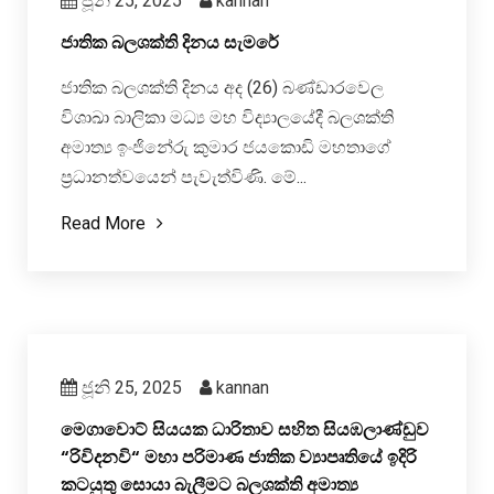
ජූනි 25, 2025
kannan
ජාතික බලශක්ති දිනය සැමරේ
ජාතික බලශක්ති දිනය අද (26) බණ්ඩාරවෙල
විශාඛා බාලිකා මධ්‍ය මහ විද්‍යාලයේදී බලශක්ති
අමාත්‍ය ඉංජිනේරු කුමාර ජයකොඩි මහතාගේ
ප්‍රධානත්වයෙන් පැවැත්විණි. මේ...
Read More
ජූනි 25, 2025
kannan
මෙගාවොට් සියයක ධාරිතාව සහිත සියඹලාණ්ඩුව
“රිවිදනවි“ මහා පරිමාණ ජාතික ව්‍යාපෘතියේ ඉදිරි
කටයුතු සොයා බැලීමට බලශක්ති අමාත්‍ය