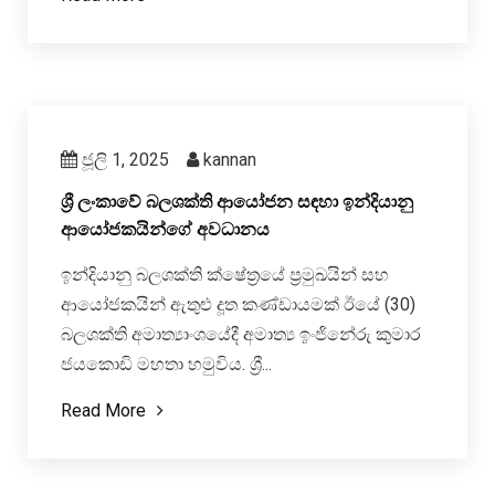
ජූලි 1, 2025
kannan
ශ්‍රී ලංකාවේ බලශක්ති ආයෝජන සඳහා ඉන්දියානු
ආයෝජකයින්ගේ අවධානය
ඉන්දියානු බලශක්ති ක්ෂේත්‍රයේ ප්‍රමුඛයින් සහ
ආයෝජකයින් ඇතුළු දූත කණ්ඩායමක් ඊයේ (30)
බලශක්ති අමාත්‍යාංශයේදී අමාත්‍ය ඉංජිනේරු කුමාර
ජයකොඩි මහතා හමුවිය. ශ්‍රී...
Read More