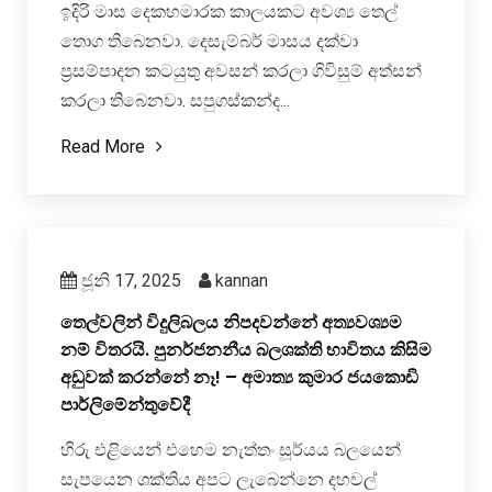
ඉදිරි මාස දෙකහමාරක කාලයකට අවශ්‍ය තෙල්
තොග තිබෙනවා. දෙසැම්බර් මාසය දක්වා
ප්‍රසම්පාදන කටයුතු අවසන් කරලා ගිවිසුම් අත්සන්
කරලා තිබෙනවා. සපුගස්කන්ද...
Read More
ජූනි 17, 2025
kannan
තෙල්වලින් විදුලිබලය නිපදවන්නේ අත්‍යවශ්‍යම
නම් විතරයි. පුනර්ජනනීය බලශක්ති භාවිතය කිසිම
අඩුවක් කරන්නේ නෑ! – අමාත්‍ය කුමාර ජයකොඩි
පාර්ලිමේන්තුවේදී
හිරු එළියෙන් එහෙම නැත්තං සූර්යය බලයෙන්
සැපයෙන ශක්තිය අපට ලැබෙන්නෙ දහවල්