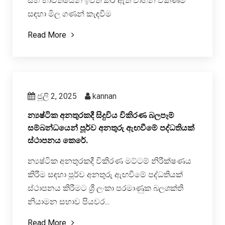
සහ භාවිතයෙන් ඉවත් කර ඇති වාහන විකිණීම
සඳහා මිල ගණන් කැඳවීම
Read More
ජූලි 2, 2025
kannan
න්‍යෂ්ටික අනතුරකදී සිදුවිය විකිරණ බලපෑම්
සම්බන්ධයෙන් පූර්ව අනතුරු ඇඟවීමේ පද්ධතියක්
ස්ථාපනය කෙරේ.
න්‍යෂ්ටික අනතුරකදී විකිරණ මට්ටම් නිරීක්ෂණය
කිරීම සඳහා පූර්ව අනතුරු ඇඟවීමේ පද්ධතියක්
ස්ථාපනය කිරීමට ශ්‍රී ලංකා පරමාණුක බලශක්ති
නියාමන සභාව පියවර...
Read More