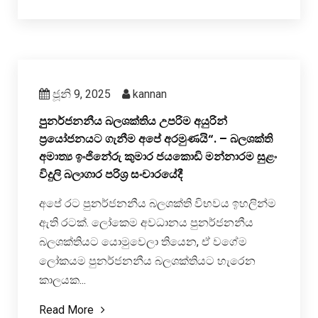
ජූනි 9, 2025
kannan
පුුනර්ජනනීය බලශක්තිය උපරිම අයුරින්
ප්‍රයෝජනයට ගැනීම අපේ අරමුණයි“. – බලශක්ති
අමාත්‍ය ඉංජිනේරු කුමාර ජයකොඩි මන්නාරම සුළං
විදුලි බලාගාර පරිශ්‍ර සංචාරයේදී
අපේ රට පුනර්ජනනීය බලශක්ති විභවය ඉහලින්ම
ඇති රටක්. ලෝකෙම අවධානය පුනර්ජනනීය
බලශක්තියට යොමුවෙලා තියෙන, ඒ වගේම
ලෝකයම පුනර්ජනනීය බලශක්තියට හැරෙන
කාලයක...
Read More