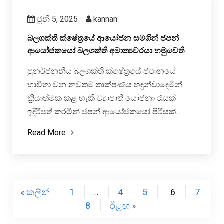
ජූනි 5, 2025
kannan
බලශක්ති ක්ෂේත්‍රයේ ආයෝජන සමගින් ජපන්
ආයෝජකයෝ බලශක්ති අමාත්‍යවරයා හමුවෙති
පුනර්ජනනීය බලශක්ති ක්ෂේත්‍රයේ ජපානයේ
භාවිතා වන නවතම තාක්ෂණය හඳුන්වාදෙමින්
ක්‍රියාත්මක කළ හැකි ව්‍යාපෘති යෝජනා රැසක්
ඉදිරිපත් කරමින් ජපන් ආයෝජකයෝ පිරිසක්...
Read More
« කලින්
1
4
5
6
7
…
8
ඊළඟ »