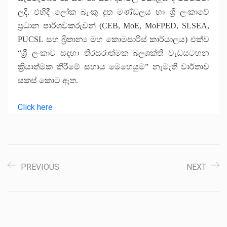
ලදී
.
එහිදී ලෝක බැංකු දූත මණ්ඩලය හා ශ්‍රී ලංකාවේ
ප්‍රධාන පාර්ශවකරුවන්
(CEB, MoE, MoFPED, SLSEA,
PUCSL
සහ බ්‍රිතාන්‍ය මහ කොමසාරිස් කාර්යාලය
)
එක්ව
“ශ්‍රී ලංකාව සඳහා තිරසරාත්මක බලශක්ති වැඩසටහන
ක්‍රියාත්මක කිරීමේ සහාය මෙහෙයුම” නැමැති වාර්තාව
සකස් කොට ඇත
.
Click here
PREVIOUS
NEXT