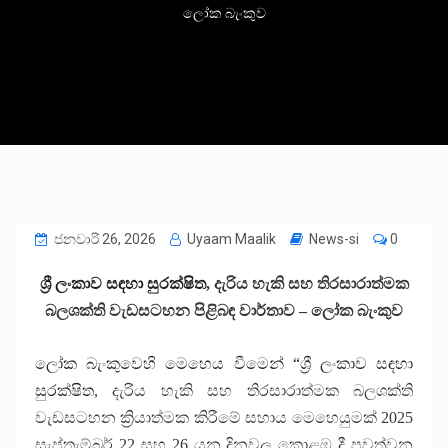
ලෝක බැංකුව
ජනවාරි 26, 2026
Uyaam Maalik
News-si
0
ශ්‍රී ලංකාව සඳහා සුරක්ෂිත
,
දැරිය හැකි සහ තිරසාරාත්මක
බලශක්ති වැඩසටහන පිළිබඳ වාර්තාව
–
ලෝක බැංකුව
ලෝක බැංකුවෙහි මෙහෙය වීමෙන් “ශ්‍රී ලංකාව සඳහා
සුරක්ෂිත
,
දැරිය හැකි සහ තිරසාරාත්මක බලශක්ති
වැඩසටහන ක්‍රියාත්මක කිරීමේ සහාය මෙහෙයුමක්
2025
සැප්තැම්බර්
22
සහ
26
යන දිනවල කොළඹ දී පවත්වන