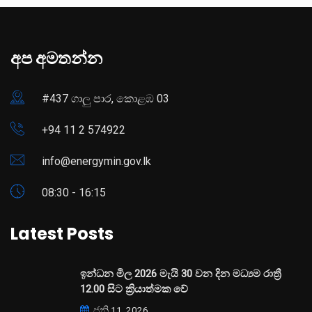
අප අමතන්න
#437 ගාලු පාර, කොළඹ 03
+94 11 2 574922
info@energymin.gov.lk
08:30 - 16:15
Latest Posts
ඉන්ධන මිල 2026 මැයි 30 වන දින මධ්‍යම රාත්‍රී
12.00 සිට ක්‍රියාත්මක වේ
ජූනි 11, 2026