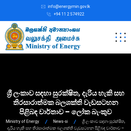
info@energymin.gov.lk
+94 11 2 574922
ශ්‍රී ලංකාව සඳහා සුරක්ෂිත, දැරිය හැකි සහ
තිරසාරාත්මක බලශක්ති වැඩසටහන
පිළිබඳ වාර්තාව – ලෝක බැංකුව
Ministry of Energy
News-si
ශ්‍රී ලංකාව සඳහා සුරක්ෂිත,
දැරිය හැකි සහ තිරසාරාත්මක බලශක්ති වැඩසටහන පිළිබඳ වාර්තාව –