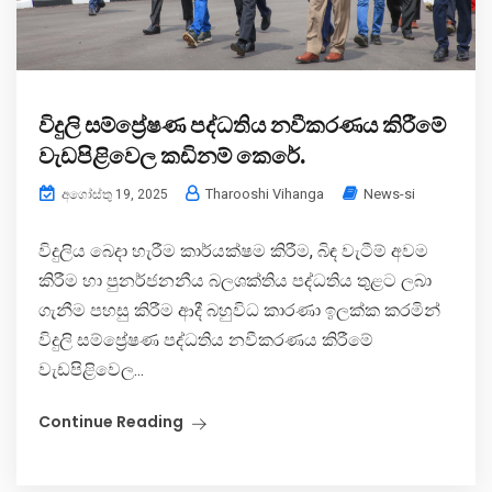
විදුලි සම්ප්‍රේෂණ පද්ධතිය නවීකරණය කිරීමේ
වැඩපිළිවෙල කඩිනම් කෙරේ.
Tharooshi Vihanga
News-si
අගෝස්තු 19, 2025
විදුලිය බෙදා හැරීම කාර්යක්ෂම කිරීම, බිඳ වැටීම් අවම
කිරීම හා පුනර්ජනනීය බලශක්තිය පද්ධතිය තුළට ලබා
ගැනීම පහසු කිරීම ආදී බහුවිධ කාරණා ඉලක්ක කරමින්
විදුලි සම්ප්‍රේෂණ පද්ධතිය නවීකරණය කිරීමේ
වැඩපිළිවෙල...
Continue Reading