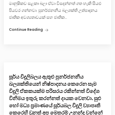
මානුෂිකව සළකා බලා ඒවා විසදන්නත් ගත හැකි සියළු
පියවර ගන්නවා. පුනර්ජනනීය බලශක්ති උත්පාදනය
ජාතික අවශ්‍යතාවයක් සහ ජාතික...
Continue Reading
සූර්ය විදුලිබලය ඇතුළු පුනර්ජනනීය
බලශක්තියෙන් නිෂ්පාදනය කෙරෙන සෑම
විදුලි ඒකකයක්ම පරිසරය රකින්නත් විදේශ
විනිමය ඉතුරු කරන්නත් දායක වෙනවා. සුළු
හෝ මධ්‍ය ප්‍රමාණයේ සූර්යබල විදුලි ව්‍යාපෘති
කෙරෙහි වුනත් අප මෙතරම් උනන්දු වන්නේ