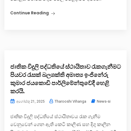
Continue Reading
ජාතික විදුලි පද්ධතියේ ස්ථායිතාව රැකගැනීමට
පියවර රැසක් බලශක්ති අමාත්‍ය ඉංජිනේරු
කුමාර ජයකොඩි පාර්ලිමේන්තුවේදී හෙළි
කරයි.
Tharooshi Vihanga
News-si
අගෝස්තු 21, 2025
ජාතික විදුලි පද්ධතියේ ස්ථායිතාවය රැක ගැනීම
වෙනුවෙන් ගෙන ඇති කෙටි කාලීණ සහ දිගු කාලීන