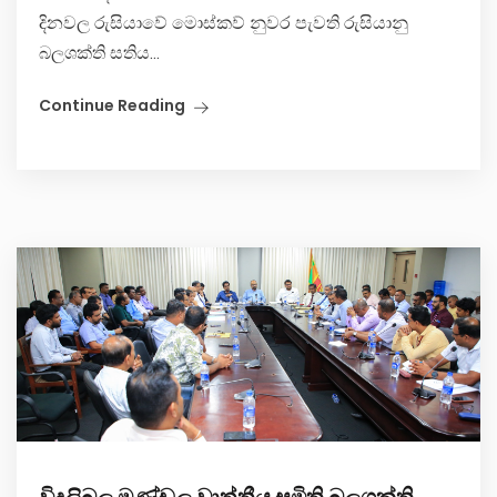
දිනවල රුසියාවේ මොස්කව් නුවර පැවති රුසියානු
බලශක්ති සතිය...
Continue Reading