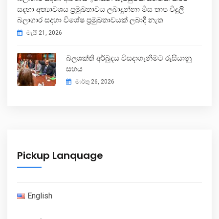
සදහා අත්‍යාවශය ප්‍රමුඛතාවය ලබාදුන්නා මිස තාප විදුලි
බලාගාර සදහා විශේෂ ප්‍රමුඛතාවයක් ලබාදී නැත
මැයි 21, 2026
බලශක්ති අර්බුදය විසදාගැනීමට රුසියානු
සහය
මාර්තු 26, 2026
Pickup Lanquage
English