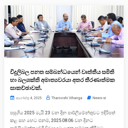
විදුලිබල පනත සම්බන්ධයෙන් වෘත්තීය සමිති
හා බලශක්ති අමාත්‍යවරයා අතර තීරණාත්මක
සාකච්ඡාවක්.
Tharooshi Vihanga
News-si
අගෝස්තු 4, 2025
පසුගිය 2025 මැයි 23 වන දින පාර්ලිමේන්තුවට ඉදිරිපත්
කළ සහ හෙට එනම්, 2025.08.06 වන දිනට