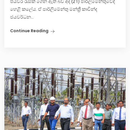
පියවර රැසක් ගෙන ඇති බව අද (21) පාර්ලිමේන්තුවේදී
හෙළි කලේය. ඒ පාර්ලිමේන්තු මන්ත්‍රී කාවින්ද
ජයවර්ධන...
Continue Reading