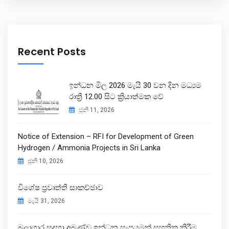
Recent Posts
ඉන්ධන මිල 2026 මැයි 30 වන දින මධ්‍යම
රාත්‍රී 12.00 සිට ක්‍රියාත්මක වේ
ජූනි 11, 2026
Notice of Extension – RFI for Development of Green
Hydrogen / Ammonia Projects in Sri Lanka
ජූනි 10, 2026
විශේෂ ප්‍රවෘත්ති සාකච්ඡාව
මැයි 31, 2026
බලාගාර සදහා අඛණ්ඩ ඉන්ධන සැපයුමක් සහතික කිරීම