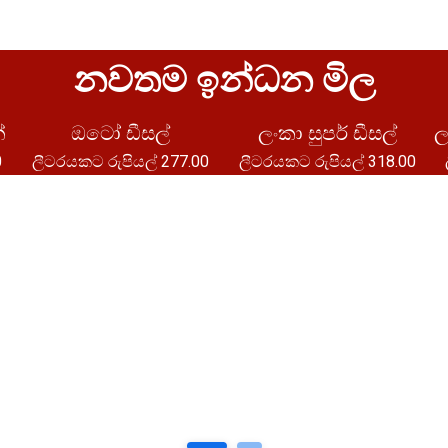
නවතම ඉන්ධන මිල
ත ව්‍යාපෘතිය
‍රෝඩ්ලන්ඩ්ස් ජල
්
ඔටෝ ඩීසල්
ලංකා සුපර් ඩීසල්
ල
දුලි බලාගාර
0
ලීටරයකට රුපියල් 277.00
ලීටරයකට රුපියල් 318.00
‍යාපෘතිය (මෙගා
අතීත ව්‍යාපෘතිය
ොට් 35)
ඉහළ කොත්මලේ
1
2