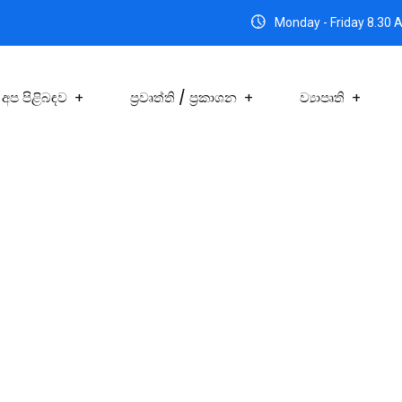
Monday - Friday 8.30 
අප පිළිබඳව
ප්‍රවෘත්ති / ප්‍රකාශන
ව්‍යාපෘති