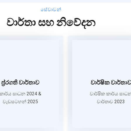
සේවාවන්
වාර්තා සහ නිවේදන
ප්‍ර්‍රගති වාර්තාව 2024
වාර්ෂික ව
කාර්ය සාධන 2024 and
ප්‍ර්‍රගති වාර්තාව
වාර්ෂික වාර්තා
වාර්ෂික කාර්
වැඩසටහන් 2025
වාර්තා
කාර්ය සාධන 2024 &
වාර්ෂික කාර්ය සාධ
වැඩසටහන් 2025
වාර්තාව 2023
VIEW MORE
VIEW M