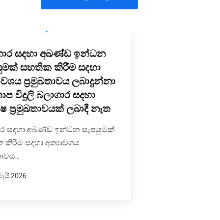
ගාර සදහා අඛණ්ඩ ඉන්ධන
බලශක්ති අර්බ
ුමක් සහතික කිරීම සදහා
රුසියානු සහය
යාවශය ප්‍රමුඛතාවය ලබාදුන්නා
බලශක්ති අර්බුදය 
තාප විදුලි බලාගාර සදහා
සහය මැද පෙරදි
ෂ ප්‍රමුඛතාවයක් ලබාදී නැත
නිසා...
ර සදහා අඛණ්ඩ ඉන්ධන සැපයුමක්
26 මාර්තු 2026
 කිරීම සදහා අත්‍යාවශය
තාවය...
ැයි 2026