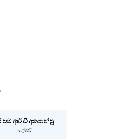
්
ී එම් ආර් ඩී අපොන්සු
ලේකම්