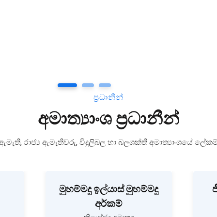
1
2
3
ප්‍රධානීන්
අමාත්‍යාංශ ප්‍රධානීන්
ඇමැති, රාජ්‍ය ඇමැතිවරු, විදුලිබල හා බලශක්ති අමාත්‍යාංශයේ ලේකම
මුහම්මදු ඉල්යාස් මුහම්මදු
ජ
අර්කම්