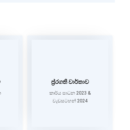
ාර්තාව
ප්‍ර්‍රගති වාර්තාව
ව
ප්‍ර්‍රගති වාර්තාව
ය සාධන
කාර්ය සාධන 2023 &
ව 2023
වැඩසටහන් 2024
න
කාර්ය සාධන 2023 &
වැඩසටහන් 2024
ORE
DOWNLOAD