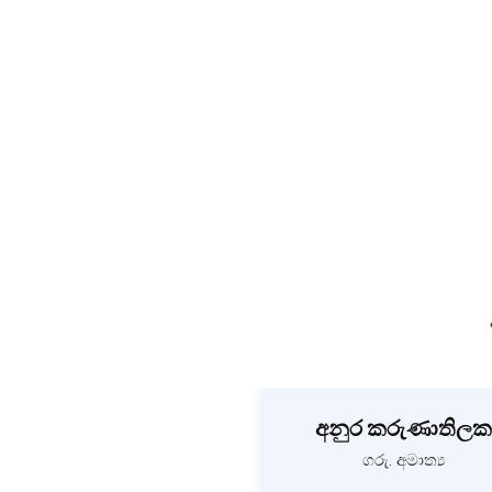
අනුර කරුණාතිලක
ගරු. අමාත්‍ය