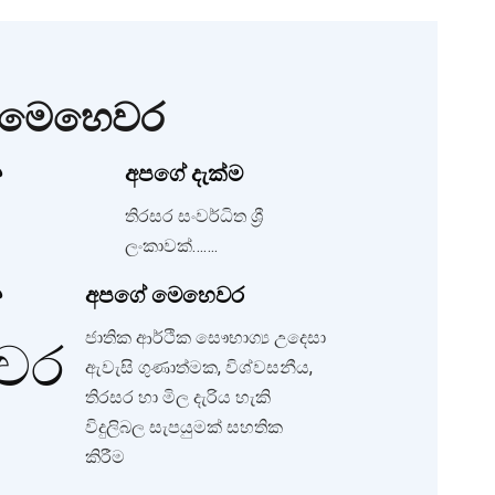
හ මෙහෙවර
අපගේ දැක්ම
තිරසර සංවර්ධිත ශ්‍රී
ලංකාවක්…….
අපගේ මෙහෙවර
ජාතික ආර්ථික සෞභාග්‍ය උදෙසා
ඇවැසි ගුණාත්මක, විශ්වසනීය,
තිරසර හා මිල දැරිය හැකි
විදුලිබල සැපයුමක් සහතික
කිරීම