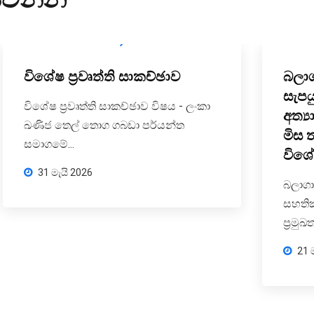
විශේෂ ප්‍රවෘත්ති සාකච්ඡාව
බලා
සැපය
විශේෂ ප්‍රවෘත්ති සාකච්ඡාව විෂය - ලංකා
අත්‍
ඛණිජ තෙල් තොග ගබඩා පර්යන්ත
මිස 
සමාගමේ...
විශේ
31 මැයි 2026
බලාගා
සහතික
ප්‍රමුඛ
21 ම