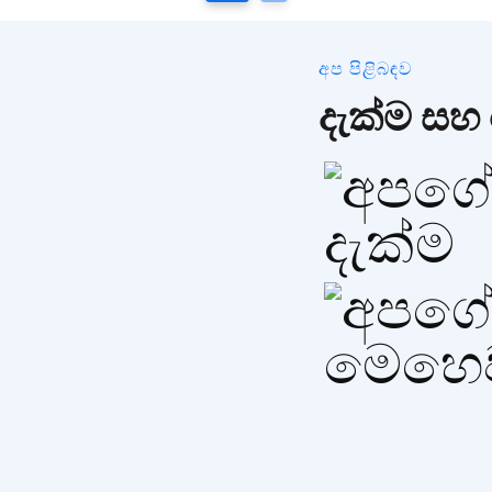
අප පිළිබඳව
දැක්ම ස