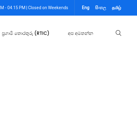
AM - 04.15 PM | Closed on Weekends
Eng
සිංහල
தமிழ்
ප්‍රගාමි තොරතුරු (RTIC)
අප අමතන්න