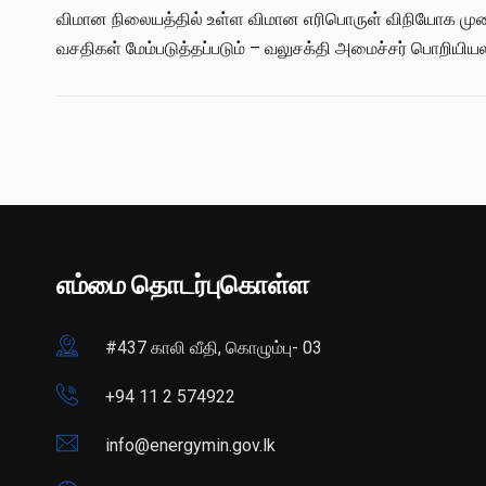
விமான நிலையத்தில் உள்ள விமான எரிபொருள் விநியோக மு
வசதிகள் மேம்படுத்தப்படும் – வலுசக்தி அமைச்சர் பொறியி
எம்மை தொடர்புகொள்ள
#437 காலி வீதி, கொழும்பு- 03
+94 11 2 574922
info@energymin.gov.lk