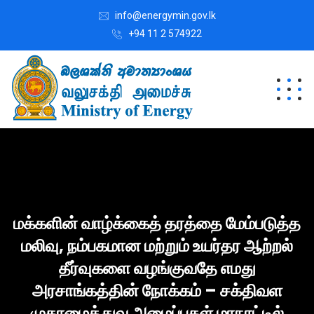
info@energymin.gov.lk
+94 11 2 574922
மக்களின் வாழ்க்கைத் தரத்தை மேம்படுத்த
மலிவு, நம்பகமான மற்றும் உயர்தர ஆற்றல்
தீர்வுகளை வழங்குவதே எமது
அரசாங்கத்தின் நோக்கம் – சக்திவள
முகாமைத்துவ அமைப்புகள் மாநாட்டில்