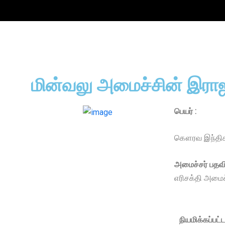
மின்வலு அமைச்சின் இரா
பெயர் :
கௌரவ இந்திக
அமைச்சர் பதவி
எரிசக்தி அமைச
நியமிக்கப்பட்