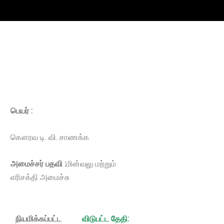
பெயர் :
கௌரவ டி. வி. சாணக்க
அமைச்சர் பதவி :
மின்வலு மற்றும்
எரிசக்தி அமைச்சு
நியமிக்கப்பட்ட
விடுபட்ட தேதி: