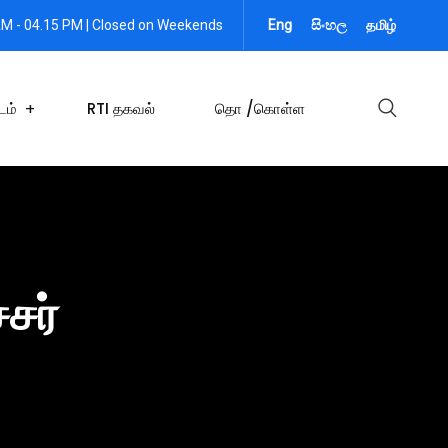
AM - 04.15 PM | Closed on Weekends
Eng
සිංහල
தமிழ்
டம்
RTI தகவல்
தொ /கொள்ள
சர்