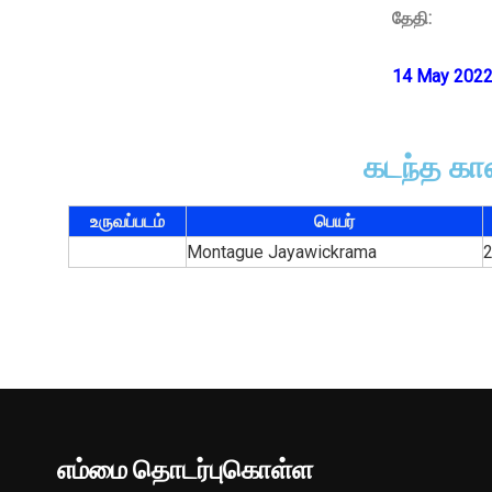
தேதி:
14 May 202
கடந்த கா
உருவப்படம்
பெயர்​
Montague Jayawickrama
எம்மை தொடர்புகொள்ள